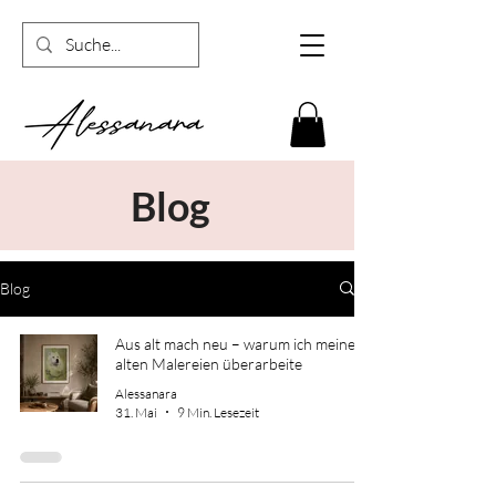
Blog
Blog
Aus alt mach neu – warum ich meine
alten Malereien überarbeite
Alessanara
31. Mai
9 Min. Lesezeit