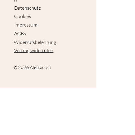
Datenschutz
Cookies
Impressum
AGBs
Widerrufsbelehrung
Vertrag widerrufen
© 2026 Alessanara
Ich bin Alessanara und liebe ruhige, atmosphärische
Kunst. Meine Malereien entstehen irgendwo zwischen
Natur, Nebel und stillen Momenten – oft reduziert, weich
und mit viel Gefühl für Stimmung.
Bei mir findest du moderne Natur- und Tiermalerei mit
ruhigen Farben und atmosphärischen Stimmungen. Ich
biete sowohl Originale als auch Fine-Art-Prints an, die du
bequem online entdecken kannst.
Meine Kunst soll Räumen eine besondere Stimmung