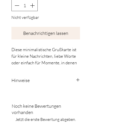
Nicht verfügbar
Benachrichtigen lassen
Diese minimalistische Grußkarte ist
für kleine Nachrichten, liebe Worte
oder einfach für Momente, in denen
eine normale Nachricht nicht genug
ist.
Hinweise
Die Motive stammen aus meinen
Farben:
eigenen Malereien und werden auf
Jedes Werk lebt vom
hochwertigem Aquarellpapier
Zusammenspiel von Pigment, Licht
Noch keine Bewertungen
gedruckt. Durch die feine Struktur
und Papier.
vorhanden
fühlen sich die Karten fast wie kleine
Dein Bildschirm kann das nur
Jetzt die erste Bewertung abgeben.
Originale an.
annähern – je nach Einstellung