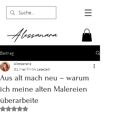
Beitrag
Alessanara
31. Mai
9 Min. Lesezeit
Aus alt mach neu – warum
ich meine alten Malereien
überarbeite
Mit NaN von 5 Sternen bewertet.